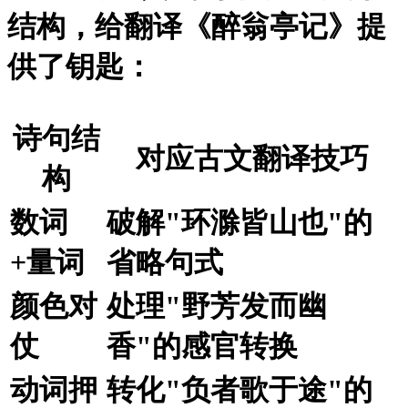
结构，给翻译《醉翁亭记》提
供了钥匙：
诗句结
对应古文翻译技巧
构
数词
破解"环滁皆山也"的
+量词
省略句式
颜色对
处理"野芳发而幽
仗
香"的感官转换
动词押
转化"负者歌于途"的